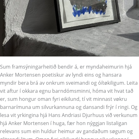
Sum framsýningarheitið bendir á, er myndaheimurin hjá
Anker Mortensen poetiskur av lyndi eins og hansara
myndir bera brá av onkrum sveimandi og óítøkiligum. Leita
vit aftur í okkara egnu barndómsminni, hóma vit hvat tað
er, sum hongur oman fyri eikilund, tí vit minnast vøkru
barnarímuna um silvurkannuna og dansandi frýr í ringi. Og
lesa vit yrkingina hjá Hans Andriasi Djurhuus við verkunum
hjá Anker Mortensen í huga, fær hon nýggjan listaligan
relevans sum ein huldur heimur av gandaðum søgum og