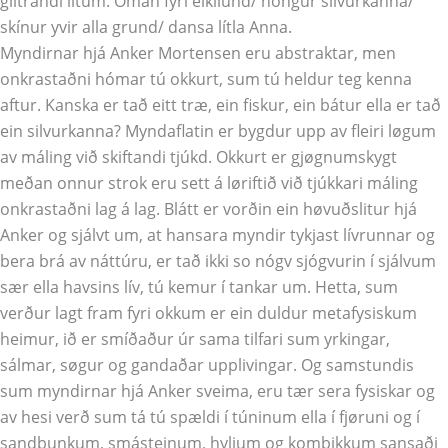
glitrandi litum. Oman fyri eikilund/ hongur silvurkanna/
skínur yvir alla grund/ dansa lítla Anna.
Myndirnar hjá Anker Mortensen eru abstraktar, men
onkrastaðni hómar tú okkurt, sum tú heldur teg kenna
aftur. Kanska er tað eitt træ, ein fiskur, ein bátur ella er tað
ein silvurkanna? Myndaflatin er bygdur upp av fleiri løgum
av máling við skiftandi tjúkd. Okkurt er gjøgnumskygt
meðan onnur strok eru sett á løriftið við tjúkkari máling
onkrastaðni lag á lag. Blátt er vorðin ein høvuðslitur hjá
Anker og sjálvt um, at hansara myndir tykjast lívrunnar og
bera brá av náttúru, er tað ikki so nógv sjógvurin í sjálvum
sær ella havsins lív, tú kemur í tankar um. Hetta, sum
verður lagt fram fyri okkum er ein duldur metafysiskum
heimur, ið er smíðaður úr sama tilfari sum yrkingar,
sálmar, søgur og gandaðar upplivingar. Og samstundis
sum myndirnar hjá Anker sveima, eru tær sera fysiskar og
av hesi verð sum tá tú spældi í túninum ella í fjøruni og í
sandbunkum, smásteinum, hyljum og kombikkum sansaði