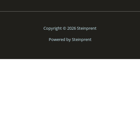
Copyright © 2026 Steinprent
Powered by Steinprent
SELECT REGION
If you are ordering from within the EU, you will be taken to
a webshop that ships from Denmark.
You are welcome to order works from the International
webshop, that do not appear on the EU Webshop,
though
VAT rules and shipping rates may vary