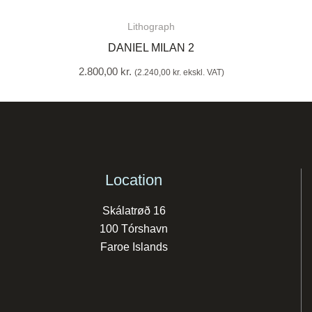
Lithograph
DANIEL MILAN 2
2.800,00
kr.
(
2.240,00
kr.
ekskl. VAT)
Location
Skálatrøð 16
100 Tórshavn
Faroe Islands