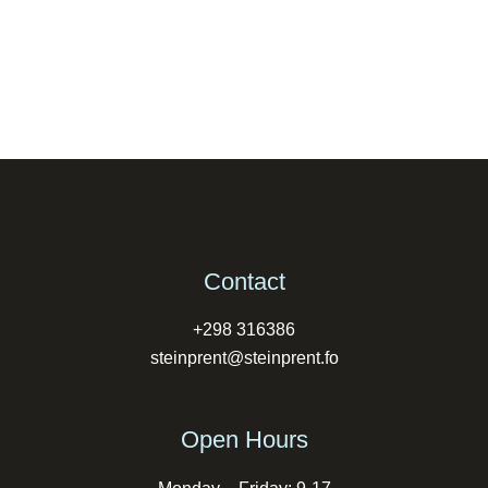
Contact
+298 316386
steinprent@steinprent.fo
Open Hours