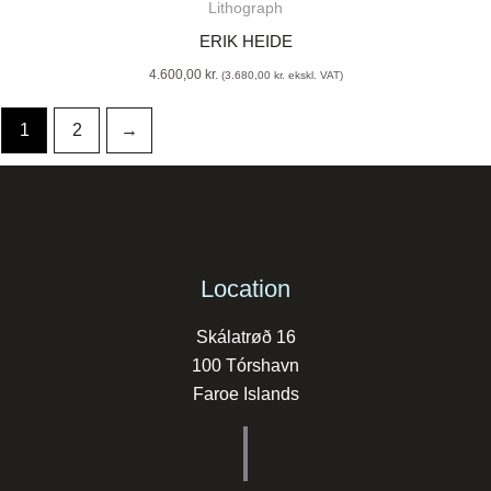
Lithograph
ERIK HEIDE
4.600,00
kr.
(
3.680,00
kr.
ekskl. VAT)
1
2
→
Location
Skálatrøð 16
100 Tórshavn
Faroe Islands