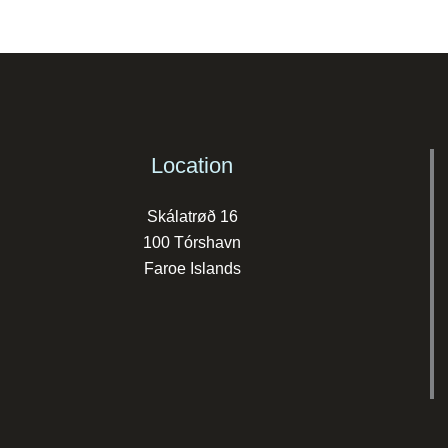
Location
Skálatrøð 16
100 Tórshavn
Faroe Islands