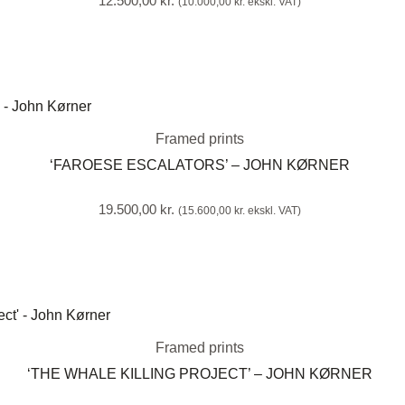
12.500,00
kr.
(
10.000,00
kr.
ekskl. VAT)
Framed prints
‘FAROESE ESCALATORS’ – JOHN KØRNER
19.500,00
kr.
(
15.600,00
kr.
ekskl. VAT)
Framed prints
‘THE WHALE KILLING PROJECT’ – JOHN KØRNER