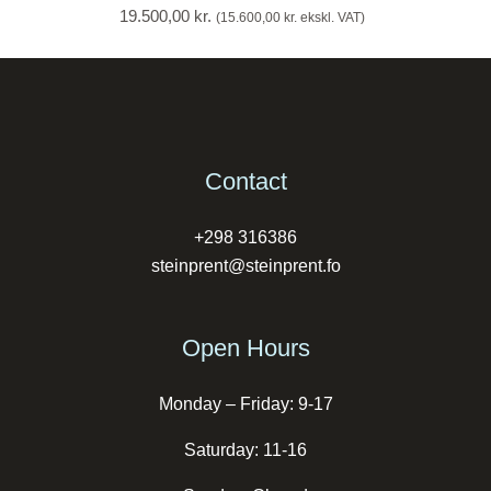
19.500,00
kr.
(
15.600,00
kr.
ekskl. VAT)
Contact
+298 316386
steinprent@steinprent.fo
Open Hours
Monday – Friday: 9-17
Saturday: 11-16