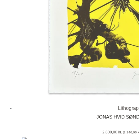
Lithogra
JONAS HVID SØN
2.800,00
kr.
(
2.240,00
k