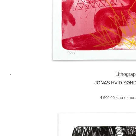
Lithogra
JONAS HVID SØN
4.600,00
kr.
(
3.680,00
k