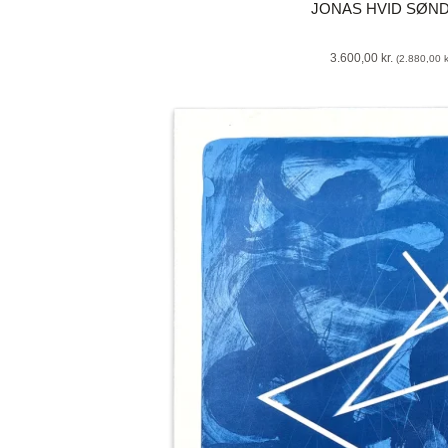
JONAS HVID SØN
3.600,00
kr.
(
2.880,00
k