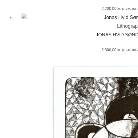
2.200,00
kr.
(
1.760,00
k
Lithogra
JONAS HVID SØN
2.800,00
kr.
(
2.240,00
k