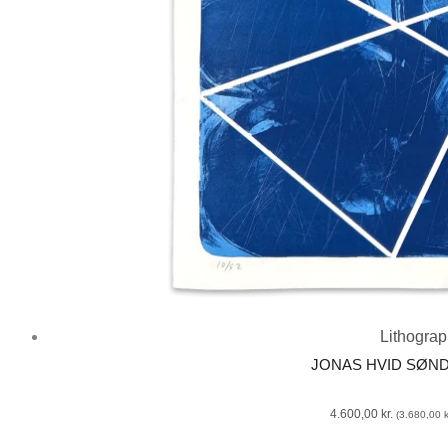
Lithogra
JONAS HVID SØN
4.600,00
kr.
(
3.680,00
k