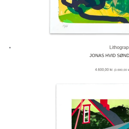
Lithogra
JONAS HVID SØN
4.600,00
kr.
(
3.680,00
k