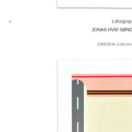
Lithogra
JONAS HVID SØN
3.600,00
kr.
(
2.880,00
k