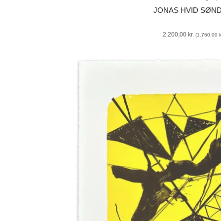
JONAS HVID SØN
2.200,00
kr.
(
1.760,00
k