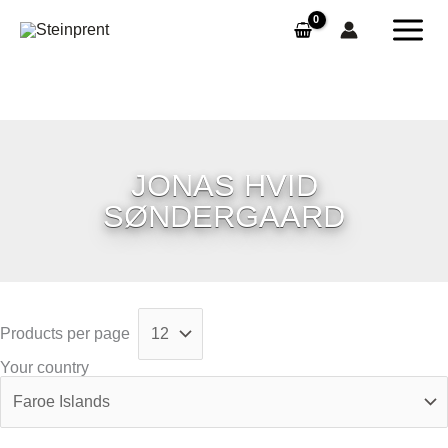
Skip
to
content
JONAS HVID
SØNDERGAARD
Products per page
Your country