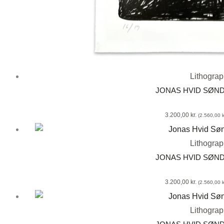
Lithogra
JONAS HVID SØN
3.200,00
kr.
(
2.560,00
k
Lithogra
JONAS HVID SØN
3.200,00
kr.
(
2.560,00
k
Lithogra