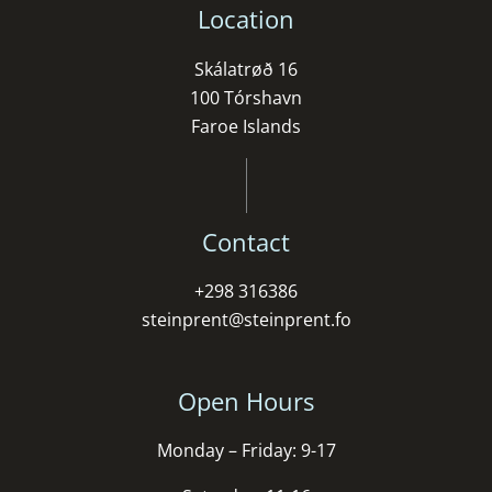
Location
Skálatrøð 16
100 Tórshavn
Faroe Islands
Contact
+298 316386
steinprent@steinprent.fo
Open Hours
Monday – Friday: 9-17