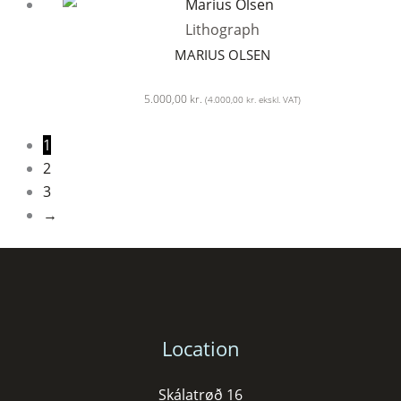
Lithograph
MARIUS OLSEN
5.000,00
kr.
(
4.000,00
kr.
ekskl. VAT)
1
2
3
→
Location
Skálatrøð 16