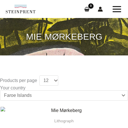
Skip
to
content
MIE MØRKEBERG
Products per page
Your country
Lithograph