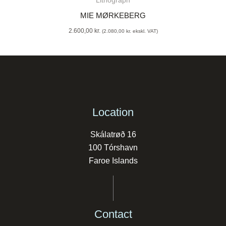
Lithograph
MIE MØRKEBERG
2.600,00
kr.
(
2.080,00
kr.
ekskl. VAT)
Location
Skálatrøð 16
100 Tórshavn
Faroe Islands
Contact