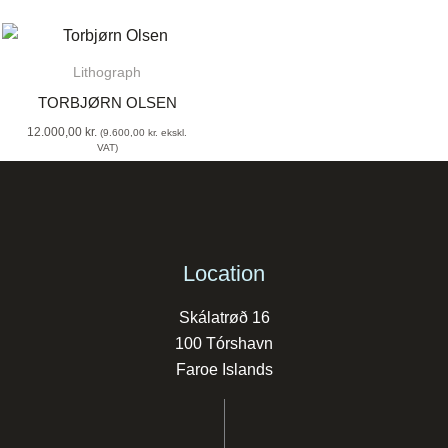
Lithograph
TORBJØRN OLSEN
12.000,00
kr.
(
9.600,00
kr.
ekskl.
VAT)
Location
Skálatrøð 16
100 Tórshavn
Faroe Islands