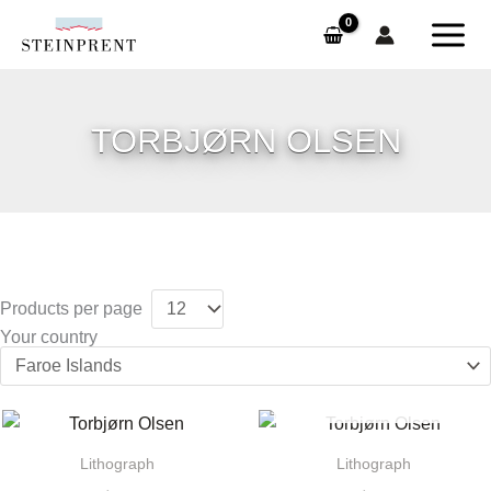
Skip
to
content
TORBJØRN OLSEN
Products per page
Your country
SOLD OUT
Lithograph
Lithograph