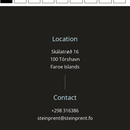
Location
Skálatrøð 16
100 Tórshavn
Faroe Islands
Contact
+298 316386
steinprent@steinprent.fo