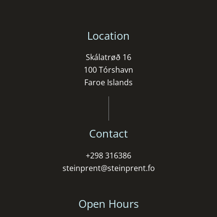
Location
Skálatrøð 16
100 Tórshavn
Faroe Islands
Contact
+298 316386
steinprent@steinprent.fo
Open Hours